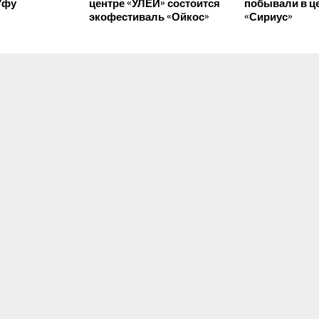
Уфу
центре «УЛЕЙ» состоится
побывали в ц
экофестиваль «Ойкос»
«Сириус»