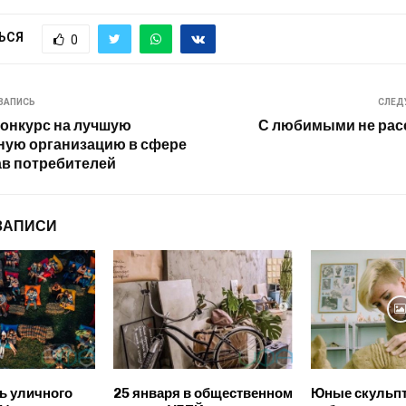
ЬСЯ
0
ЗАПИСЬ
СЛЕД
онкурс на лучшую
С любимыми не рас
ную организацию в сфере
в потребителей
ЗАПИСИ
ь уличного
25 января в общественном
Юные скульп