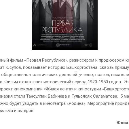
ный фильм «Первая Республика», режиссером и продюсером к
лат Юсупов, показывает историю Башкортостана сквозь призм
бщественно-политических деятелей: ученых, поэтов, писателе
. Фильм охватывает исторический период 1920-1950 годов. Э
роект кинокомпании «Живая лента» и киностудии «Башкортоста
нария стали Тансулпан Бабичева и Гульсясяк Саламатова. 5 ма
жно будет увидеть в кинотеатре «Родина». Мероприятие пройде
ильма и актеров.
Юлия