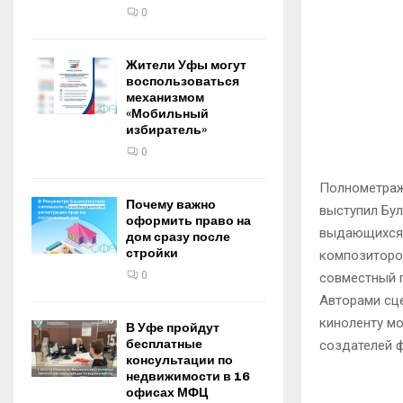
0
Жители Уфы могут
воспользоваться
механизмом
«Мобильный
избиратель»
0
Полнометраж
Почему важно
выступил Бу
оформить право на
выдающихся о
дом сразу после
стройки
композиторов
0
совместный п
Авторами сце
киноленту мо
В Уфе пройдут
бесплатные
создателей ф
консультации по
недвижимости в 16
офисах МФЦ