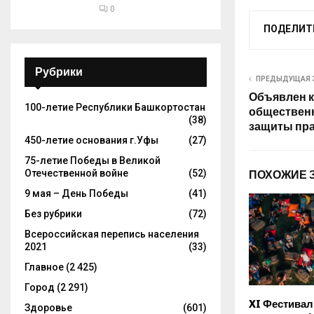
0
ПОДЕЛИТ
Рубрики
ПРЕДЫДУЩАЯ 
Объявлен к
100-летие Республики Башкортостан
обществен
(38)
защиты пра
450-летие основания г.Уфы
(27)
75-летие Победы в Великой
Отечественной войне
(52)
ПОХОЖИЕ 
9 мая – День Победы
(41)
Без рубрики
(72)
Всероссийская перепись населения
2021
(33)
Главное
(2 425)
Город
(2 291)
XI Фестивал
Здоровье
(601)