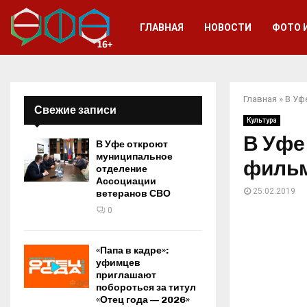
ГЛАВНАЯ
НОВОСТИ
ФОТО 
Главная
»
В Уф
Свежие записи
Культура
В Уфе
В Уфе откроют
муниципальное
фильм
отделение
Ассоциации
25.02.2019
ветеранов СВО
0
«Папа в кадре»:
уфимцев
приглашают
побороться за титул
«Отец года — 2026»