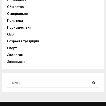
Образование
Общество
Официально
Политика
Происшествия
СВО
Сохраняя традиции
Спорт
Экология
Экономика
И
с
к
И
а
т
С
ь