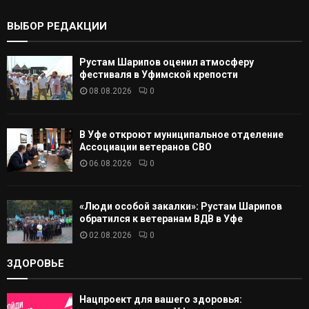
:
К
ВЫБОР РЕДАКЦИИ
А
Рустам Шарипов оценил атмосферу
Т
фестиваля в Уфимской крепости
08.08.2026
0
Ь
В Уфе откроют муниципальное отделение
Ассоциации ветеранов СВО
06.08.2026
0
«Люди особой закалки»: Рустам Шарипов
обратился к ветеранам ВДВ в Уфе
02.08.2026
0
ЗДОРОВЬЕ
Нацпроект для вашего здоровья: