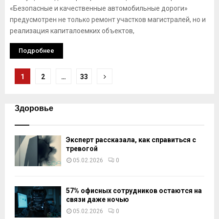
«Безопасные и качественные автомобильные дороги»
предусмотрен не только ремонт участков магистралей, но и
реализация капиталоемких объектов,
Подробнее
Навигация
1
2
…
33
по
записям
Здоровье
Эксперт рассказала, как справиться с
тревогой
05.02.2026
0
57% офисных сотрудников остаются на
связи даже ночью
05.02.2026
0