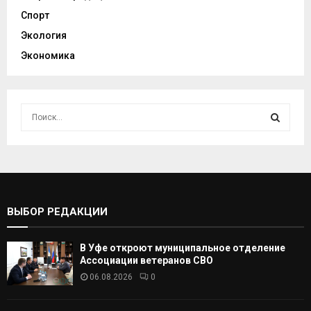
Спорт
Экология
Экономика
И
с
к
И
а
т
С
ь
:
К
ВЫБОР РЕДАКЦИИ
А
В Уфе откроют муниципальное отделение
Т
Ассоциации ветеранов СВО
06.08.2026
0
Ь