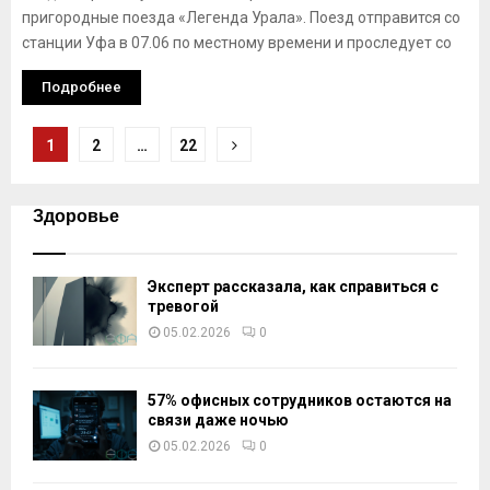
пригородные поезда «Легенда Урала». Поезд отправится со
станции Уфа в 07.06 по местному времени и проследует со
Подробнее
Навигация
1
2
…
22
по
записям
Здоровье
Эксперт рассказала, как справиться с
тревогой
05.02.2026
0
57% офисных сотрудников остаются на
связи даже ночью
05.02.2026
0