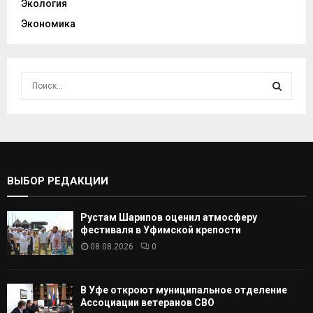
Экология
Экономика
И
с
к
И
а
т
С
ь
:
К
ВЫБОР РЕДАКЦИИ
А
Рустам Шарипов оценил атмосферу
Т
фестиваля в Уфимской крепости
08.08.2026
0
Ь
В Уфе откроют муниципальное отделение
Ассоциации ветеранов СВО