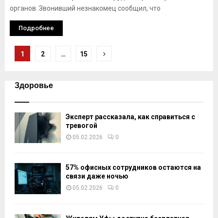
органов. Звонивший незнакомец сообщил, что
Подробнее
Навигация
1
2
…
15
по
записям
Здоровье
Эксперт рассказала, как справиться с
тревогой
05.02.2026
0
57% офисных сотрудников остаются на
связи даже ночью
05.02.2026
0