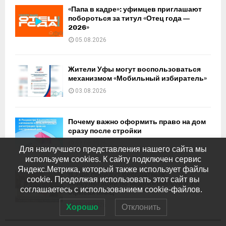
«Папа в кадре»: уфимцев приглашают
побороться за титул «Отец года —
2026»
05.08.2026
Жители Уфы могут воспользоваться
механизмом «Мобильный избиратель»
03.08.2026
Почему важно оформить право на дом
сразу после стройки
03.08.2026
Для наилучшего представления нашего сайта мы
используем cookies. К сайту подключен сервис
Яндекс.Метрика, который также использует файлы
В Уфе пройдут бесплатные
cookie. Продолжая использовать этот сайт вы
консультации по недвижимости в 16
соглашаетесь с использованием cookie-файлов.
офисах МФЦ
03.08.2026
Хорошо
Отклонить