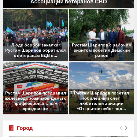
Ассоциации ветеранов СВО
м
«Люди особой закалки»:
Рустам Шарипов с рабочим
Рустам Шарипов обратился
визитом посетил Демский
к ветеранам ВДВ в...
район
Рустам Шарипов поздравил
Рустам Шарипов посетил
железнодорожников Демы с
юбилейный слет
профессиональным
любителей авиации
праздником
«Открытое небо» под...
Город