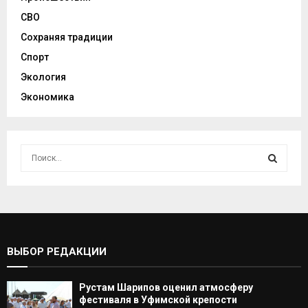
СВО
Сохраняя традиции
Спорт
Экология
Экономика
И
с
к
И
а
т
С
ь
:
К
ВЫБОР РЕДАКЦИИ
А
Рустам Шарипов оценил атмосферу
Т
фестиваля в Уфимской крепости