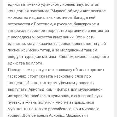
единства, именно уфимскому коллективу. Богатая
концертная программа “Мираса” объединяет великое
множество национальных мотивов, Запад в ней
встречается с Востоком, а русское, башкирское и
татарское народное творчество органично сплетаются
с наследием множества иных наций. Это и есть
единство, когда казачья плясовая сменяется тягучей
песней крымских татар, а за молдавским танцем
следуют турецкие мотивы… Словом, символ народного
единства во плоти.
Прежде чем приступить к рассказу об этих коротких
гастролях, стоит сказать несколько слов про
концертный зал, в котором уфимцам довелось
выступать. Арнольд Кац – фигура для музыкальной
истории Новосибирска культовая, с его легкой руки
путевку в жизнь получили многие выдающиеся
музыканты не только российского, но и мирового
уровня. Долгое время Арнольд Михайлович