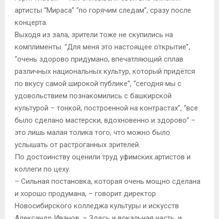
артисты “Мираса” “по горячим следам”, сразу после
концерта.
Выходя из зала, зрители тоже не скупились на
комплименты. “Для меня это настоящее открытие”,
“очень здорово придумано, впечатляющий сплав
различных национальных культур, который придётся
по вкусу самой широкой публике”, “сегодня мы с
удовольствием познакомились с башкирской
культурой – тонкой, построенной на контрастах”, “все
было сделано мастерски, вдохновенно и здорово” –
это лишь малая толика того, что можно было
услышать от растроганных зрителей.
По достоинству оценили труд уфимских артистов и
коллеги по цеху.
– Сильная постановка, которая очень мощно сделана
и хорошо продумана, – говорит директор
Новосибирского колледжа культуры и искусств
Александр Иванов. – Здесь и вокальная часть, и