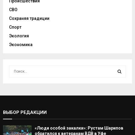
Происшествия
СВО
Сохраняя традиции
Спорт
Экология
Экономика
И
с
к
И
а
т
С
ь
:
К
ВЫБОР РЕДАКЦИИ
А
«Люди особой закалки»: Рустам Шарипов
Т
обратился к ветеранам ВДВ в Уфе