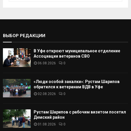
к
И
а
т
С
ь
:
К
ВЫБОР РЕДАКЦИИ
А
В Уфе откроют муниципальное отделение
Т
Ассоциации ветеранов СВО
06.08.2026
0
Ь
«Люди особой закалки»: Рустам Шарипов
обратился к ветеранам ВДВ в Уфе
02.08.2026
0
Рустам Шарипов с рабочим визитом посетил
Демский район
01.08.2026
0