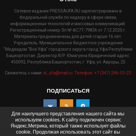
Сетевое издание PRESSAUFA.RU зарегистрировано в
Федеральной службе по надзору в сфере связи,
информационных технологий и массовых коммуникаций.
Регистрационный номер Эл № ФС77-79836 от 7.12.2020 г.
Материалы предназначены для детей старше 16 лет.
Учредитель: Муниципальное бюджетное учреждение
"Медиадом "Вся Уфа" городского округа город Уфа Республики
Башкортостан. Директор Ю.Р. Юмагуена Юридический адрес:
450092, Республика Башкортостан, г. Уфа, ул. Авроры, 25
Свяжитесь с нами:
id_ufa@mail.ru. Телефон: +7 (347) 246-03-23
ПОДПИСАТЬСЯ
Для наилучшего представления нашего сайта мы
используем cookies. К сайту подключен сервис
Яндекс.Метрика, который также использует файлы
cookie. Продолжая использовать этот сайт вы
©2025 - pressaufa.ru. Все права защищены.