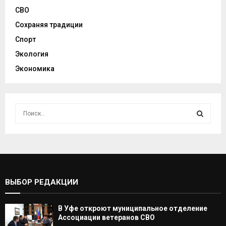
СВО
Сохраняя традиции
Спорт
Экология
Экономика
И
с
к
И
а
т
С
ь
:
К
ВЫБОР РЕДАКЦИИ
А
В Уфе откроют муниципальное отделение
Т
Ассоциации ветеранов СВО