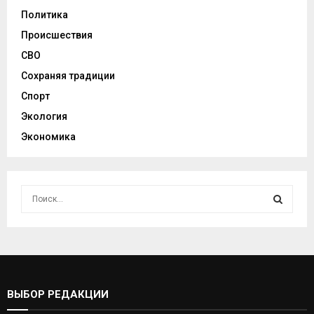
Политика
Происшествия
СВО
Сохраняя традиции
Спорт
Экология
Экономика
И
с
к
И
а
т
С
ь
:
К
ВЫБОР РЕДАКЦИИ
А