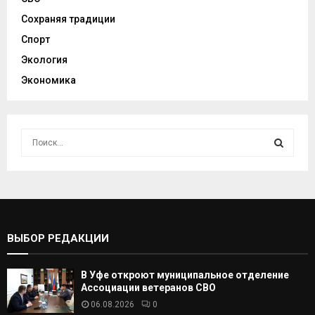
Сохраняя традиции
Спорт
Экология
Экономика
И
с
к
И
а
т
С
ь
:
К
ВЫБОР РЕДАКЦИИ
А
В Уфе откроют муниципальное отделение
Т
Ассоциации ветеранов СВО
06.08.2026
0
Ь