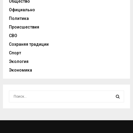
Общество
Официально
Политика
Происшествия
СВО
Сохраняя традиции
Спорт
Экология
Экономика
И
с
к
И
а
т
С
ь
:
К