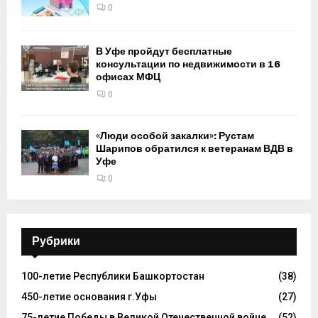
0
В Уфе пройдут бесплатные
консультации по недвижимости в 16
офисах МФЦ
0
«Люди особой закалки»: Рустам
Шарипов обратился к ветеранам ВДВ в
Уфе
0
Рубрики
100-летие Республики Башкортостан
(38)
450-летие основания г.Уфы
(27)
75-летие Победы в Великой Отечественной войне
(52)