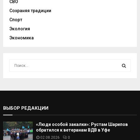
СВО
Сохраняя традиции
Спорт
Экология
Экономика
И
с
к
И
а
т
С
ь
:
К
ВЫБОР РЕДАКЦИИ
А
«Люди особой закалки»: Рустам Шарипов
Т
обратился к ветеранам ВДВ в Уфе
02.08.2026
0