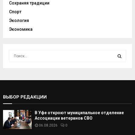
Сохраняя традиции
Спорт
Экология
Экономика
И
с
к
И
а
т
С
ь
:
К
ВЫБОР РЕДАКЦИИ
А
В Уфе откроют муниципальное отделение
Т
Ассоциации ветеранов СВО
06.08.2026
0
Ь