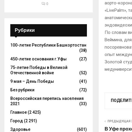
аорто-корона
0
«LivePalm», 
анатомическ
эндовидеохи
Рубрики
По словам в
Веймина, для
100-летие Республики Башкортостан
посоревнова
(38)
опыт междун
450-летие основания г.Уфы
(27)
Золотой сту
75-летие Победы в Великой
медуниверсит
Отечественной войне
(52)
9 мая – День Победы
(41)
Без рубрики
(72)
Всероссийская перепись населения
ПОДЕЛИТ
2021
(33)
Главное
(2 425)
Город
(2 291)
ПРЕДЫДУЩАЯ 
В Уфе прох
Здоровье
(601)