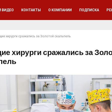
И ВИДЕО
КОНТАКТЫ
О КОМПАНИИ
ПОДПИСКА
РЕ
щие хирурги сражались за Золотой скальпель
ие хирурги сражались за Зол
пель