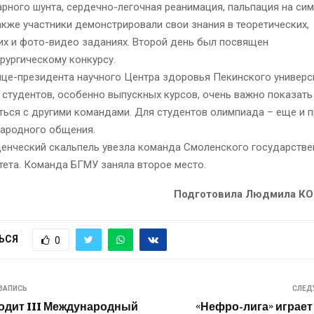
рного шунта, сердечно-легочная реанимация, пальпация на си
также участники демонстрировали свои знания в теоретических,
их и фото-видео заданиях. Второй день был посвящен
рургическому конкурсу.
ице-президента научного Центра здоровья Пекинского универс
 студентов, особенно выпускных курсов, очень важно показать
ться с другими командами. Для студентов олимпиада – еще и 
ародного общения.
денческий скальпель увезла команда Смоленского государстве
ета. Команда БГМУ заняла второе место.
Подготовила Людмила К
ЬСЯ
0
ЗАПИСЬ
СЛЕД
одит III Международный
«Нефро-лига» играет