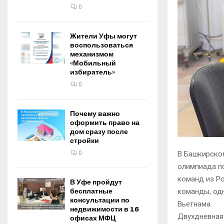
0
Жители Уфы могут
воспользоваться
механизмом
«Мобильный
избиратель»
0
Почему важно
оформить право на
дом сразу после
стройки
0
В Башкирско
олимпиада по
команд из Ро
В Уфе пройдут
бесплатные
команды, одн
консультации по
Вьетнама.
недвижимости в 16
Двухдневная
офисах МФЦ