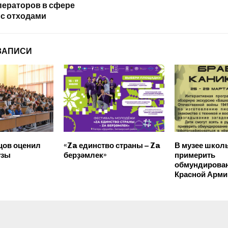
ператоров в сфере
с отходами
ЗАПИСИ
цов оценил
«Za единство страны – Za
В музее школ
узы
берҙәмлек»
примерить
обмундирован
Красной Арми