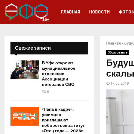
ГЛАВНАЯ
НОВОСТИ
ФОТО 
Главная
»
Буду
Свежие записи
Образование
Будущ
В Уфе откроют
муниципальное
скаль
отделение
Ассоциации
17.05.2019
ветеранов СВО
0
«Папа в кадре»:
уфимцев
приглашают
побороться за титул
«Отец года — 2026»