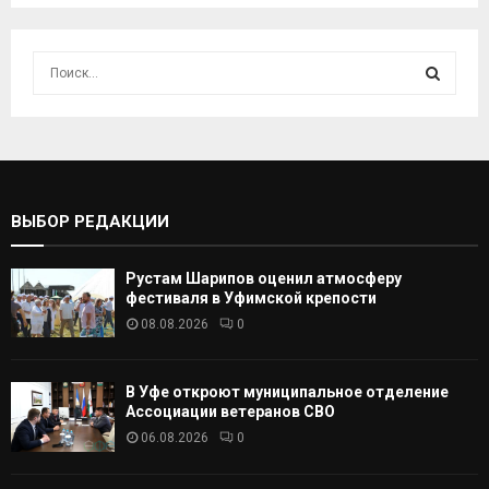
И
с
к
И
а
т
С
ь
:
К
ВЫБОР РЕДАКЦИИ
А
Рустам Шарипов оценил атмосферу
Т
фестиваля в Уфимской крепости
08.08.2026
0
Ь
В Уфе откроют муниципальное отделение
Ассоциации ветеранов СВО
06.08.2026
0