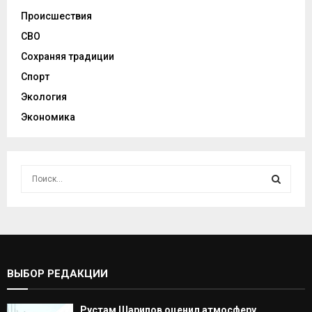
Происшествия
СВО
Сохраняя традиции
Спорт
Экология
Экономика
И
с
к
И
а
т
С
ь
:
К
ВЫБОР РЕДАКЦИИ
А
Рустам Шарипов оценил атмосферу