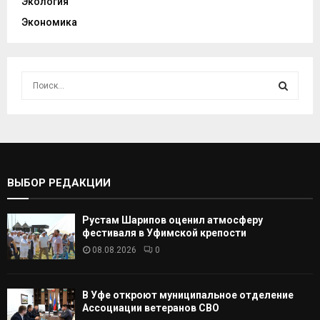
Экология
Экономика
И
с
к
И
а
т
С
ь
:
К
ВЫБОР РЕДАКЦИИ
А
Рустам Шарипов оценил атмосферу
Т
фестиваля в Уфимской крепости
08.08.2026
0
Ь
В Уфе откроют муниципальное отделение
Ассоциации ветеранов СВО