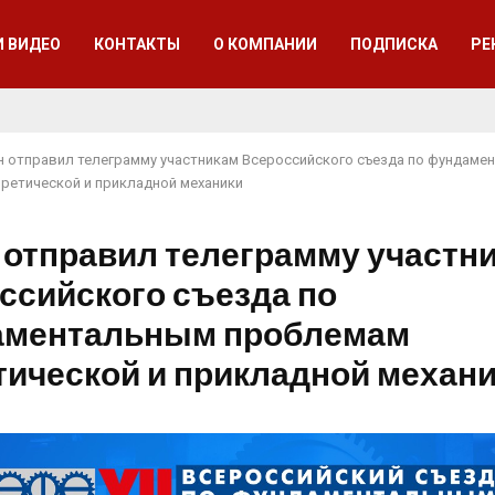
И ВИДЕО
КОНТАКТЫ
О КОМПАНИИ
ПОДПИСКА
РЕ
н отправил телеграмму участникам Всероссийского съезда по фундаме
ретической и прикладной механики
 отправил телеграмму участн
ссийского съезда по
ментальным проблемам
тической и прикладной механ