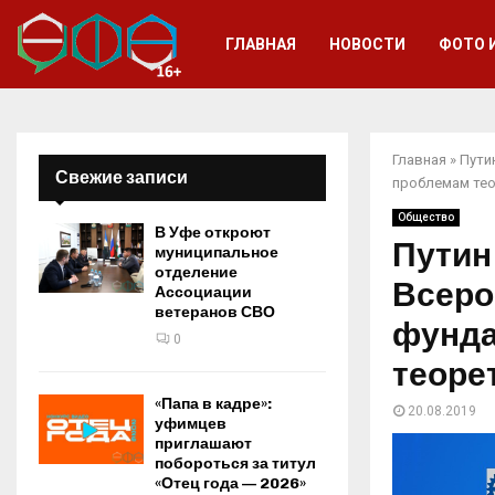
ГЛАВНАЯ
НОВОСТИ
ФОТО 
Главная
»
Пути
Свежие записи
проблемам тео
Общество
В Уфе откроют
Путин
муниципальное
отделение
Всеро
Ассоциации
ветеранов СВО
фунда
0
теоре
«Папа в кадре»:
20.08.2019
уфимцев
приглашают
побороться за титул
«Отец года — 2026»