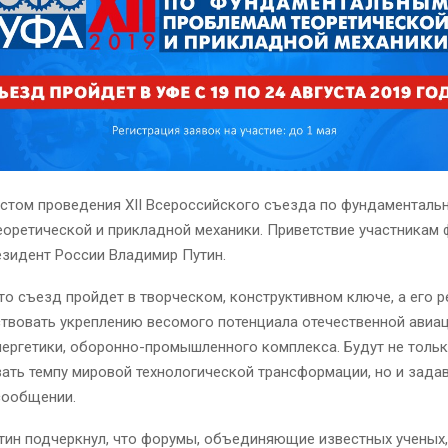
естом проведения XII Всероссийского съезда по фундаменталь
оретической и прикладной механики. Приветствие участникам
езидент России Владимир Путин.
то съезд пройдет в творческом, конструктивном ключе, а его 
твовать укреплению весомого потенциала отечественной авиац
ергетики, оборонно-промышленного комплекса. Будут не толь
ать темпу мировой технологической трансформации, но и задав
сообщении.
тин подчеркнул, что форумы, объединяющие известных ученых,