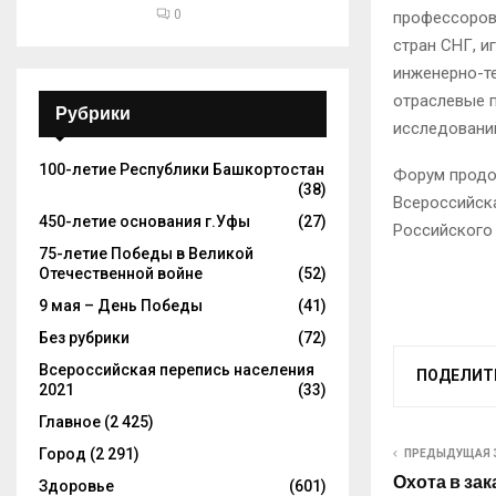
0
профессоров 
стран СНГ, и
инженерно-т
отраслевые 
Рубрики
исследовани
100-летие Республики Башкортостан
Форум продол
(38)
Всероссийск
450-летие основания г.Уфы
(27)
Российского 
75-летие Победы в Великой
Отечественной войне
(52)
9 мая – День Победы
(41)
Без рубрики
(72)
Всероссийская перепись населения
ПОДЕЛИТ
2021
(33)
Главное
(2 425)
Город
(2 291)
ПРЕДЫДУЩАЯ 
Охота в за
Здоровье
(601)