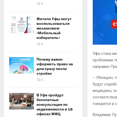
0
Жители Уфы могут
воспользоваться
механизмом
«Мобильный
избиратель»
0
Уфа стала м
Почему важно
проблемам те
оформить право на
направил Пр
дом сразу после
стройки
– Убежден, ч
0
будут содейс
медицины, эн
В Уфе пройдут
соответствов
бесплатные
говорится в 
консультации по
недвижимости в 16
офисах МФЦ
Владимир Пу