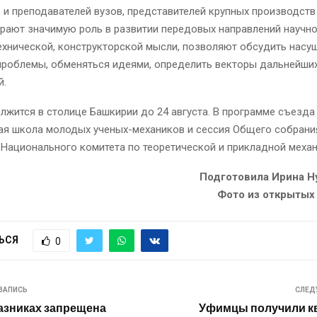
и преподавателей вузов, представителей крупных производств
грают значимую роль в развитии передовых направлений научно
ехнической, конструкторской мысли, позволяют обсудить нас
проблемы, обменяться идеями, определить векторы дальнейши
й.
жится в столице Башкирии до 24 августа. В программе съезда 
ая школа молодых ученых-механиков и сессия Общего собрани
Национального комитета по теоретической и прикладной механ
Подготовила Ирина Н
Фото из открытых
ЬСЯ
0
ЗАПИСЬ
СЛЕД
казниках запрещена
Уфимцы получили к