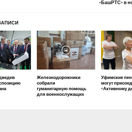
«БашРТС» в н
ЗАПИСИ
дведев
Железнодорожники
Уфимские пе
кспозицию
собрали
могут присоед
ана
гуманитарную помощь
«Активному д
для военнослужащих