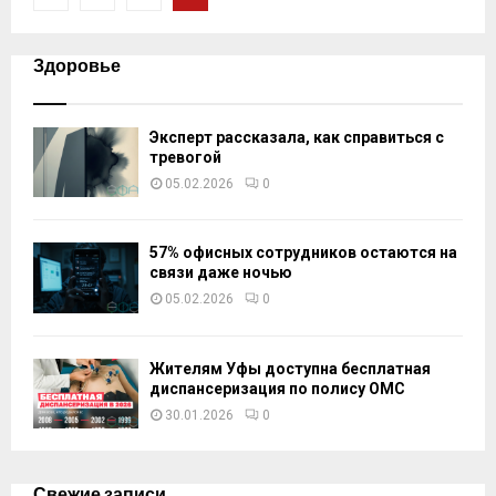
по
записям
Здоровье
Эксперт рассказала, как справиться с
тревогой
05.02.2026
0
57% офисных сотрудников остаются на
связи даже ночью
05.02.2026
0
Жителям Уфы доступна бесплатная
диспансеризация по полису ОМС
30.01.2026
0
Свежие записи