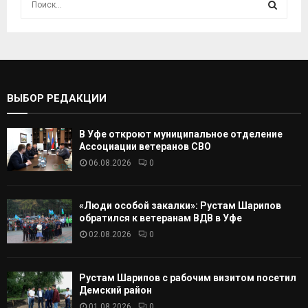
с
к
И
а
т
С
ь
:
К
ВЫБОР РЕДАКЦИИ
А
В Уфе откроют муниципальное отделение
Т
Ассоциации ветеранов СВО
06.08.2026
0
Ь
«Люди особой закалки»: Рустам Шарипов
обратился к ветеранам ВДВ в Уфе
02.08.2026
0
Рустам Шарипов с рабочим визитом посетил
Демский район
01.08.2026
0