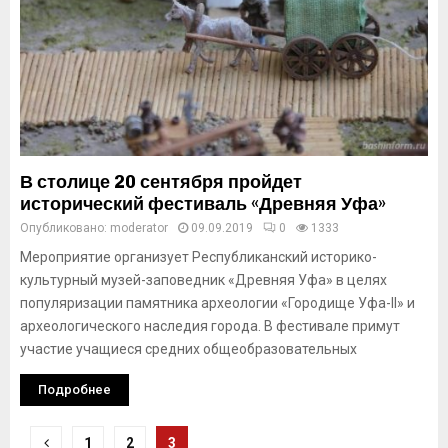
В столице 20 сентября пройдет
исторический фестиваль «Древняя Уфа»
Опубликовано:
moderator
09.09.2019
0
1333
Мероприятие организует Республиканский историко-
культурный музей-заповедник «Древняя Уфа» в целях
популяризации памятника археологии «Городище Уфа-II» и
археологического наследия города. В фестивале примут
участие учащиеся средних общеобразовательных
Подробнее
Навигация
1
2
3