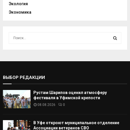
Экология
Экономика
И
с
к
И
а
т
С
ь
:
К
ВЫБОР РЕДАКЦИИ
А
Рустам Шарипов оценил атмосферу
Т
фестиваля в Уфимской крепости
08.08.2026
0
Ь
В Уфе откроют муниципальное отделение
Ассоциации ветеранов СВО