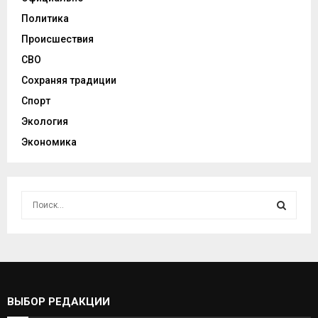
Политика
Происшествия
СВО
Сохраняя традиции
Спорт
Экология
Экономика
И
с
к
И
а
т
С
ь
:
К
ВЫБОР РЕДАКЦИИ