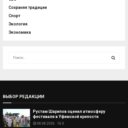
Сохраняя традиции
Спорт
Экология
Экономика
И
с
к
И
а
т
С
ь
:
К
ВЫБОР РЕДАКЦИИ
А
Рустам Шарипов оценил атмосферу
Т
фестиваля в Уфимской крепости
08.08.2026
0
Ь