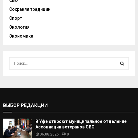
СВО
Сохраняя традиции
Спорт
Экология
Экономика
И
с
к
И
а
т
С
ь
:
К
ВЫБОР РЕДАКЦИИ
А
В Уфе откроют муниципальное отделение
Т
Ассоциации ветеранов СВО
06.08.2026
0
Ь