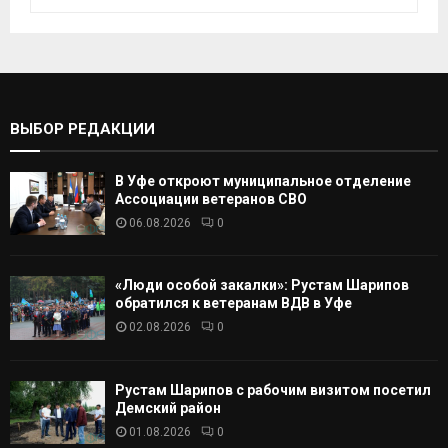
с
к
И
а
т
С
ь
:
К
ВЫБОР РЕДАКЦИИ
А
В Уфе откроют муниципальное отделение
Т
Ассоциации ветеранов СВО
06.08.2026
0
Ь
«Люди особой закалки»: Рустам Шарипов
обратился к ветеранам ВДВ в Уфе
02.08.2026
0
Рустам Шарипов с рабочим визитом посетил
Демский район
01.08.2026
0