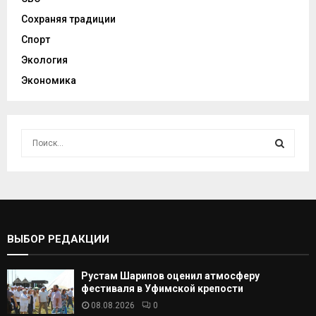
Сохраняя традиции
Спорт
Экология
Экономика
И
с
к
И
а
т
С
ь
:
К
ВЫБОР РЕДАКЦИИ
А
Рустам Шарипов оценил атмосферу
Т
фестиваля в Уфимской крепости
08.08.2026
0
Ь