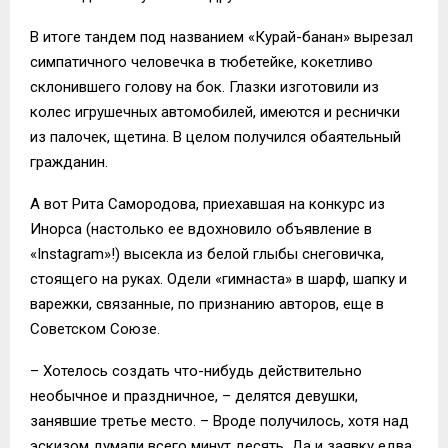
В итоге тандем под названием «Курай-банан» вырезал
симпатичного человечка в тюбетейке, кокетливо
склонившего голову на бок. Глазки изготовили из
колес игрушечных автомобилей, имеются и реснички
из палочек, щетина. В целом получился обаятельный
гражданин.
А вот Рита Самородова, приехавшая на конкурс из
Инорса (настолько ее вдохновило объявление в
«Instagram»!) высекла из белой глыбы снеговичка,
стоящего на руках. Одели «гимнаста» в шарф, шапку и
варежки, связанные, по признанию авторов, еще в
Советском Союзе.
– Хотелось создать что-нибудь действительно
необычное и праздничное, – делятся девушки,
занявшие третье место. – Вроде получилось, хотя над
эскизом думали всего минут десять. Да и заявку едва