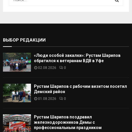
с
к
И
а
т
С
ь
:
К
ВЫБОР РЕДАКЦИИ
А
«Люди особой закалки»: Рустам Шарипов
Т
обратился к ветеранам ВДВ в Уфе
02.08.2026
0
Ь
Рустам Шарипов с рабочим визитом посетил
Демский район
01.08.2026
0
Рустам Шарипов поздравил
железнодорожников Демы с
профессиональным праздником