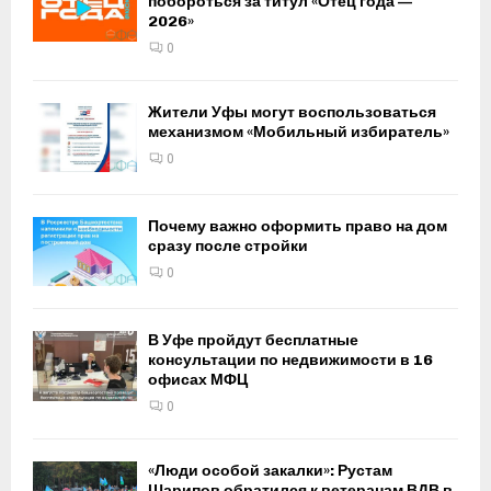
побороться за титул «Отец года —
2026»
0
Жители Уфы могут воспользоваться
механизмом «Мобильный избиратель»
0
Почему важно оформить право на дом
сразу после стройки
0
В Уфе пройдут бесплатные
консультации по недвижимости в 16
офисах МФЦ
0
«Люди особой закалки»: Рустам
Шарипов обратился к ветеранам ВДВ в