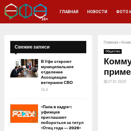
ГЛАВНАЯ
НОВОСТИ
ФОТО 
Главная
»
Комм
Свежие записи
Общество
Комму
В Уфе откроют
муниципальное
приме
отделение
Ассоциации
27.01.2020
ветеранов СВО
0
«Папа в кадре»:
уфимцев
приглашают
побороться за титул
«Отец года — 2026»