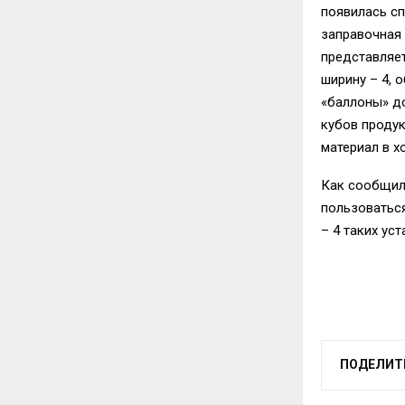
появилась сп
заправочная 
представляет
ширину – 4, 
«баллоны» д
кубов проду
материал в х
Как сообщил
пользоватьс
– 4 таких ус
ПОДЕЛИТ