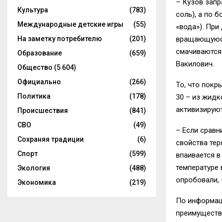
– Кузов зап
Культура
(783)
соль), а по 
Международные детские игры
(55)
«вода»). При
На заметку потребителю
(201)
вращающуюся 
смачиваются
Образование
(659)
Вакилович.
Общество
(5 604)
Официально
(266)
То, что покр
Политика
(178)
30 – из жидк
активизируют
Происшествия
(841)
СВО
(49)
– Если сравн
Сохраняя традиции
(6)
свойства тер
Спорт
(599)
впаивается в
температуре 
Экология
(488)
опробовали, 
Экономика
(219)
По информац
преимуществ 