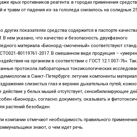
аже ярых противников реагента: в городах применения средст
й и травм от падения из-за гололеда снизилось на солидные 2
 других показателях средства содержится в паспорте качеств
 В нем указано, что качество и безопасность двухфазного
ледного материала «Бионорд-смоченный» соответствуют станд
СТО021-80119761-2017. В смешанном виде продукция – «умере
оздействия на организм в соответствии с ГОСТ 12.1.007-76». Та
данные протокола лабораторных токсикологических исследова
идемиологии в Санкт-Петербурге: летучие компоненты материал
дражения слизистых глаз и верхних дыхательных путей, кожно
 действие у белых мышей отсутствует, сенсибилизирующее де
собен «Бионорд», согласно документу, оказывать и фитотокси
ля растений безобиден.
ли компании отмечают необходимость правильного применения
оммунальщики знают, о чем идет речь.