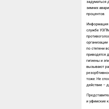
задуматься д
зимних авари
процентов.
Информация о
службе УЗПМ.
противоголо
организации 
по степени в
приводятся 
гигиены и эп
вызывают раз
резорбтивное
тоже. Не спо
действие – д
Представите
и уфимские к