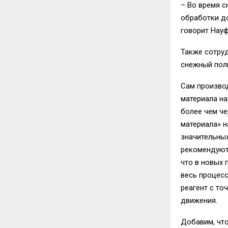
– Во время с
обработки до
говорит Науф
Также сотру
снежный пол
Сам производ
материала на
более чем че
материала» н
значительны
рекомендуют
что в новых 
весь процесс
реагент с то
движения.
Добавим, что