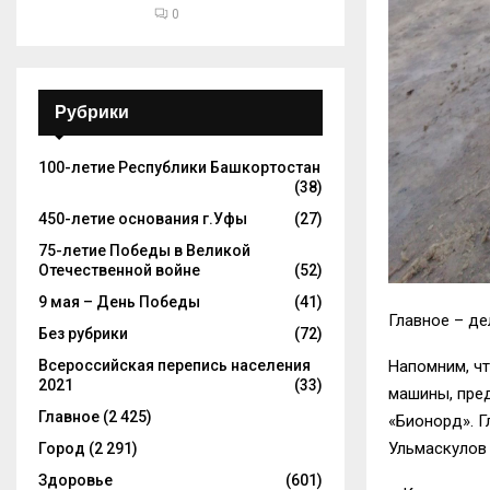
0
Рубрики
100-летие Республики Башкортостан
(38)
450-летие основания г.Уфы
(27)
75-летие Победы в Великой
Отечественной войне
(52)
9 мая – День Победы
(41)
Главное – де
Без рубрики
(72)
Всероссийская перепись населения
Напомним, ч
2021
(33)
машины, пре
Главное
(2 425)
«Бионорд». 
Ульмаскулов 
Город
(2 291)
Здоровье
(601)