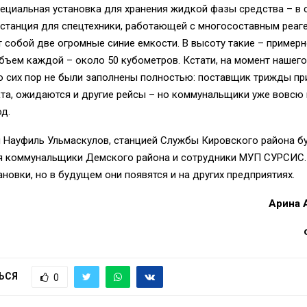
ециальная установка для хранения жидкой фазы средства – в 
станция для спецтехники, работающей с многосоставным реаге
 собой две огромные синие емкости. В высоту такие – примерно
объем каждой – около 50 кубометров. Кстати, на момент нашего
о сих пор не были заполнены полностью: поставщик трижды пр
кта, ожидаются и другие рейсы – но коммунальщики уже вовсю
од.
 Науфиль Ульмаскулов, станцией Службы Кировского района б
я коммунальщики Демского района и сотрудники МУП СУРСИС. 
тановки, но в будущем они появятся и на других предприятиях.
Арина 
ЬСЯ
0