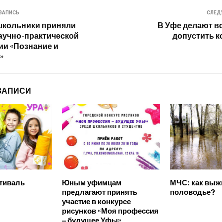
ЗАПИСЬ
СЛЕД
школьники приняли
В Уфе делают вс
научно-практической
допустить 
и «Познание и
»
ЗАПИСИ
тиваль
Юным уфимцам
МЧС: как выж
предлагают принять
половодье?
участие в конкурсе
рисунков «Моя профессия
– будущее Уфы»