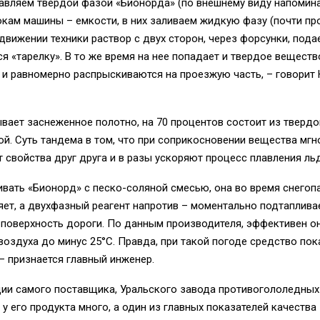
равляем твердой фазой «Бионорда» (по внешнему виду напомин
бокам машины – емкости, в них заливаем жидкую фазу (почти пр
 движении техники раствор с двух сторон, через форсунки, пода
«тарелку». В то же время на нее попадает и твердое веществ
 и равномерно распрыскиваются на проезжую часть, – говорит
ывает заснеженное полотно, на 70 процентов состоит из твердо
ой. Суть тандема в том, что при соприкосновении вещества мг
 свойства друг друга и в разы ускоряют процесс плавления льд
ивать «Бионорд» с песко-соляной смесью, она во время снегоп
яет, а двухфазный реагент напротив – моментально подтаплива
 поверхность дороги. По данным производителя, эффективен о
воздуха до минус 25°С. Правда, при такой погоде средство пок
– признается главный инженер.
ии самого поставщика, Уральского завода противогололедных
у его продукта много, а один из главных показателей качества