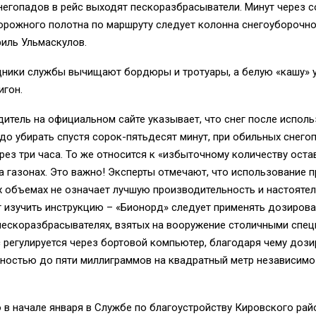
негопадов в рейс выходят пескоразбрасыватели. Минут через с
рожного полотна по маршруту следует колонна снегоуборочной
иль Ульмаскулов.
дники службы вычищают бордюры и тротуары, а белую «кашу» у
игон.
итель на официальном сайте указывает, что снег после испол
до убирать спустя сорок-пятьдесят минут, при обильных снегоп
рез три часа. То же относится к «избыточному количеству ост
а газонах. Это важно! Эксперты отмечают, что использование п
х объемах не означает лучшую производительность и настояте
 изучить инструкцию – «Бионорд» следует применять дозирова
пескоразбрасывателях, взятых на вооружение столичными спец
 регулируется через бортовой компьютер, благодаря чему дози
чностью до пяти миллиграммов на квадратный метр независимо
 в начале января в Службе по благоустройству Кировского рай