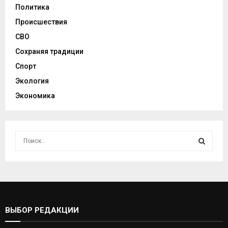
Политика
Происшествия
СВО
Сохраняя традиции
Спорт
Экология
Экономика
И
с
к
И
а
т
С
ь
:
К
ВЫБОР РЕДАКЦИИ
А