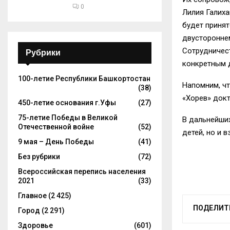
0
Лилия Галиха
будет принят
двустороннем
Сотрудничес
Рубрики
конкретным д
100-летие Республики Башкортостан
Напомним, чт
(38)
«Хорев» докт
450-летие основания г.Уфы
(27)
75-летие Победы в Великой
В дальнейших
Отечественной войне
(52)
детей, но и в
9 мая – День Победы
(41)
Без рубрики
(72)
Всероссийская перепись населения
2021
(33)
Главное
(2 425)
ПОДЕЛИТ
Город
(2 291)
Здоровье
(601)