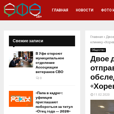
ГЛАВНАЯ
НОВОСТИ
ФОТО 
Главная
»
Двое
Свежие записи
клинику «Хоре
Общество
В Уфе откроют
Двое 
муниципальное
отделение
отпра
Ассоциации
ветеранов СВО
обсле
0
«Хоре
«Папа в кадре»:
11.02.2020
уфимцев
приглашают
побороться за титул
«Отец года — 2026»