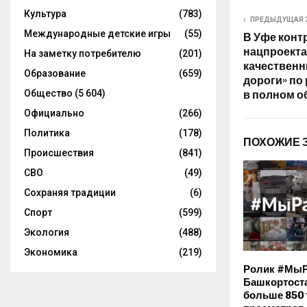
Культура
(783)
ПРЕДЫДУЩАЯ 
Международные детские игры
(55)
В Уфе конт
нацпроекта
На заметку потребителю
(201)
качествен
Образование
(659)
дороги» по
Общество
(5 604)
в полном 
Официально
(266)
Политика
(178)
ПОХОЖИЕ 
Происшествия
(841)
СВО
(49)
Сохраняя традиции
(6)
Спорт
(599)
Экология
(488)
Экономика
(219)
Ролик #МыР
Башкортост
больше 850 