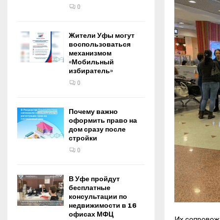
0
Жители Уфы могут
воспользоваться
механизмом
«Мобильный
избиратель»
0
Почему важно
оформить право на
дом сразу после
стройки
0
В Уфе пройдут
бесплатные
консультации по
недвижимости в 16
офисах МФЦ
Их сопровож