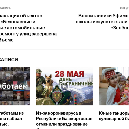
ЗАПИСЬ
СЛЕД
рактация объектов
Воспитанники Уфимс
 «Безопасные и
школы искусств стали
ные автомобильные
«Зелён
 ремонту улиц завершена
объеме
ЗАПИСИ
аботаем из
Из-за коронавируса в
Юные танцор
ана набрал
Республике Башкортостан
кулинарной б
тыс.
отменили празднование