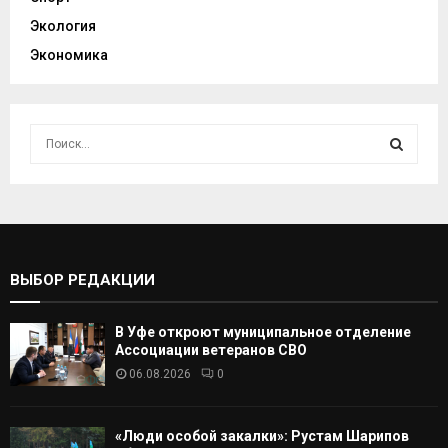
Экология
Экономика
И
с
к
И
а
т
С
ь
:
К
ВЫБОР РЕДАКЦИИ
А
В Уфе откроют муниципальное отделение
Т
Ассоциации ветеранов СВО
06.08.2026
0
Ь
«Люди особой закалки»: Рустам Шарипов