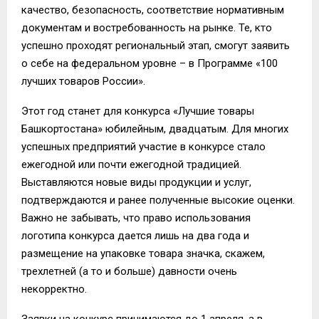
качество, безопасность, соответствие нормативным
докумен
там и востребованность на рынке
.
Те,
кто
успешно про
ходят
региональный этап,
смогут
заявить
о себе на федеральном
уровне – в
Программе «100
лучших товаров России»
.
Этот год
станет для конкурса
«Лучшие товары
Башкортостана»
юбилейным
, д
вадцатым. Для многих
успешных предприятий участие в конкурсе стало
ежегодной или почти ежегодной традицией.
Выставляются новые виды продукции и услуг,
подтверждаются и ранее полученные высокие оценки.
Важно не забывать, что право использования
логотипа конкурса дается лишь на два года и
размещение на упаковке товара
значка
, скажем,
трех
летней (а то и больше) давности очень
некорректно.