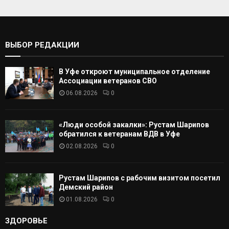
а
т
С
ь
:
К
ВЫБОР РЕДАКЦИИ
А
В Уфе откроют муниципальное отделение
Т
Ассоциации ветеранов СВО
06.08.2026
0
Ь
«Люди особой закалки»: Рустам Шарипов
обратился к ветеранам ВДВ в Уфе
02.08.2026
0
Рустам Шарипов с рабочим визитом посетил
Демский район
01.08.2026
0
ЗДОРОВЬЕ