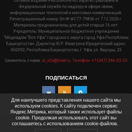
Сетевое издание PRESSAUFA.RU зарегистрировано в
Федеральной службе по надзору в сфере связи,
информационных технологий и массовых коммуникаций.
Регистрационный номер Эл № ФС77-79836 от 7.12.2020 г.
Материалы предназначены для детей старше 16 лет.
Учредитель: Муниципальное бюджетное учреждение
"Медиадом "Вся Уфа" городского округа город Уфа Республики
Башкортостан. Директор Ю.Р. Юмагуена Юридический адрес:
450092, Республика Башкортостан, г. Уфа, ул. Авроры, 25
Свяжитесь с нами:
id_ufa@mail.ru. Телефон: +7 (347) 246-03-23
ПОДПИСАТЬСЯ
Для наилучшего представления нашего сайта мы
используем cookies. К сайту подключен сервис
Яндекс.Метрика, который также использует файлы
cookie. Продолжая использовать этот сайт вы
©2025 - pressaufa.ru. Все права защищены.
соглашаетесь с использованием cookie-файлов.
Главная
Новости
Фото и видео
Контакты
О компании