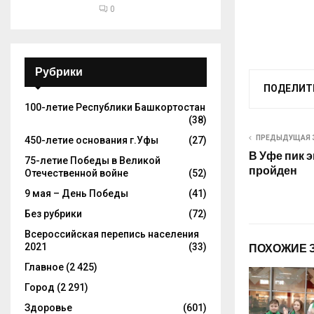
0
Рубрики
ПОДЕЛИТ
100-летие Республики Башкортостан
(38)
ПРЕДЫДУЩАЯ 
450-летие основания г.Уфы
(27)
В Уфе пик 
75-летие Победы в Великой
пройден
Отечественной войне
(52)
9 мая – День Победы
(41)
Без рубрики
(72)
Всероссийская перепись населения
2021
(33)
ПОХОЖИЕ 
Главное
(2 425)
Город
(2 291)
Здоровье
(601)