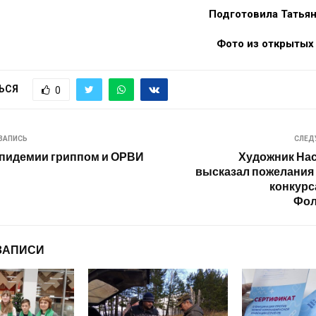
Подготовила Татья
Фото из открытых
ЬСЯ
0
ЗАПИСЬ
СЛЕД
эпидемии гриппом и ОРВИ
Художник На
высказал пожелания
конкурс
Фол
ЗАПИСИ