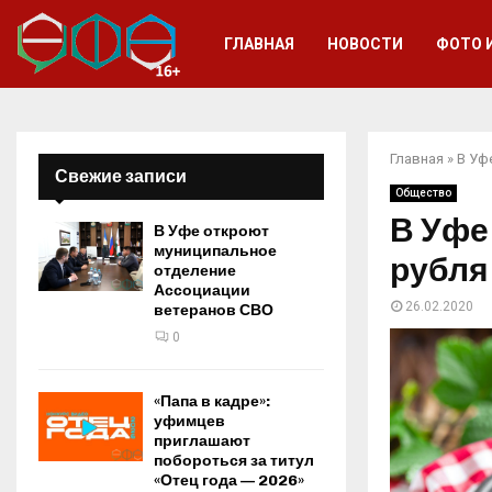
ГЛАВНАЯ
НОВОСТИ
ФОТО 
Главная
»
В Уф
Свежие записи
Общество
В Уфе
В Уфе откроют
муниципальное
рубля
отделение
Ассоциации
26.02.2020
ветеранов СВО
0
«Папа в кадре»:
уфимцев
приглашают
побороться за титул
«Отец года — 2026»