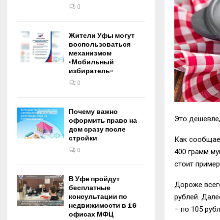
0
Жители Уфы могут
воспользоваться
механизмом
«Мобильный
избиратель»
0
Почему важно
Это дешевле,
оформить право на
дом сразу после
стройки
Как сообщае
0
400 грамм м
стоит пример
В Уфе пройдут
Дороже всег
бесплатные
консультации по
рублей. Дал
недвижимости в 16
–
по 105 рубл
офисах МФЦ