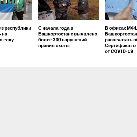
из республики
С начала года в
В офисах МФ
 на
Башкортостане выявлено
Башкортостан
ю елку
более 300 нарушений
распечатать 
правил охоты
Сертификат о
от COVID-19