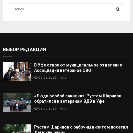
И
с
к
И
а
т
С
ь
:
К
ВЫБОР РЕДАКЦИИ
А
В Уфе откроют муниципальное отделение
Т
Ассоциации ветеранов СВО
06.08.2026
0
Ь
«Люди особой закалки»: Рустам Шарипов
обратился к ветеранам ВДВ в Уфе
02.08.2026
0
Рустам Шарипов с рабочим визитом посетил
Демский район