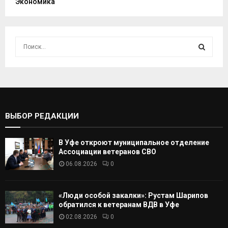
Экономика
И
с
к
И
а
т
С
ь
:
К
ВЫБОР РЕДАКЦИИ
А
В Уфе откроют муниципальное отделение
Т
Ассоциации ветеранов СВО
06.08.2026
0
Ь
«Люди особой закалки»: Рустам Шарипов
обратился к ветеранам ВДВ в Уфе
02.08.2026
0