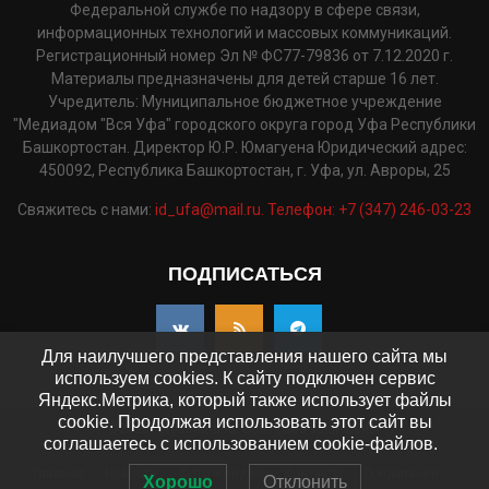
Федеральной службе по надзору в сфере связи,
информационных технологий и массовых коммуникаций.
Регистрационный номер Эл № ФС77-79836 от 7.12.2020 г.
Материалы предназначены для детей старше 16 лет.
Учредитель: Муниципальное бюджетное учреждение
"Медиадом "Вся Уфа" городского округа город Уфа Республики
Башкортостан. Директор Ю.Р. Юмагуена Юридический адрес:
450092, Республика Башкортостан, г. Уфа, ул. Авроры, 25
Свяжитесь с нами:
id_ufa@mail.ru. Телефон: +7 (347) 246-03-23
ПОДПИСАТЬСЯ
Для наилучшего представления нашего сайта мы
используем cookies. К сайту подключен сервис
Яндекс.Метрика, который также использует файлы
cookie. Продолжая использовать этот сайт вы
©2025 - pressaufa.ru. Все права защищены.
соглашаетесь с использованием cookie-файлов.
Главная
Новости
Фото и видео
Контакты
О компании
Хорошо
Отклонить