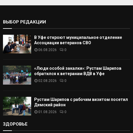
т
С
ь
:
К
ВЫБОР РЕДАКЦИИ
А
В Уфе откроют муниципальное отделение
Т
Ассоциации ветеранов СВО
06.08.2026
0
Ь
«Люди особой закалки»: Рустам Шарипов
обратился к ветеранам ВДВ в Уфе
02.08.2026
0
Рустам Шарипов с рабочим визитом посетил
Демский район
01.08.2026
0
ЗДОРОВЬЕ