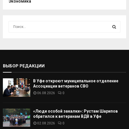
Экономика
И
с
к
И
а
т
С
ь
:
К
ВЫБОР РЕДАКЦИИ
А
В Уфе откроют муниципальное отделение
Т
Ассоциации ветеранов СВО
06.08.2026
0
Ь
«Люди особой закалки»: Рустам Шарипов
обратился к ветеранам ВДВ в Уфе
02.08.2026
0