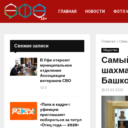
ГЛАВНАЯ
НОВОСТИ
ФОТО 
Главная
»
Самы
Свежие записи
Общество
Самый
В Уфе откроют
муниципальное
шахма
отделение
Ассоциации
Башко
ветеранов СВО
0
25.03.2020
«Папа в кадре»:
уфимцев
приглашают
побороться за титул
«Отец года — 2026»