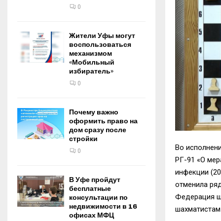
0
Жители Уфы могут
воспользоваться
механизмом
«Мобильный
избиратель»
0
Почему важно
оформить право на
дом сразу после
стройки
Во исполнени
0
РГ-91 «О мер
инфекции (2
В Уфе пройдут
отменила ря
бесплатные
Федерация ш
консультации по
недвижимости в 16
шахматистам 
офисах МФЦ