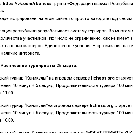
»
https://vk.com/rbchess
группа «Федерация шахмат Республик
н».
зарегистрированы на этом сайте, то просто заходите под своим
ация республики разрабатывает систему турниров. Во многом 
количества участников. Их число не ограниченно, как не имеет 
ьства
юных мастеров. Единственное условие – проживание на т
 наличие интернета.
асписание турниров на 25 марта:
кий турнир “Каникулы”
на игровом сервере
lichess.org
стартует
мени: 10 минут + 5 секунд. Продолжительность турнира 100 мин
в 11
.
00.
ский турнир “Каникулы”на игровом сервере
lichess.org
стартует 
мени: 10 минут + 5 секунд. Продолжительность турнира 100 мин
в 16
.
00.
ткрытый турнир башкирских шахматистов (МОГУТ ПРИНЯТЬ УЧ