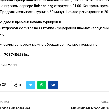
на игровом сервере
lichess.org
стартует в 21
.
00. Контроль врем
 Продолжительность турнира 60 минут. Начало регистрации в 20
.
 дате и времени начала турниров в
»
https://vk.com/rbchess
группа «Федерация шахмат Республик
н».
ническим вопросам
можно
обраща
ться только письменно:
л.
+79174563186
,
евич
Малин.
ЬСЯ
0
ЗАПИСЬ
СЛЕД
и организованы
Минздрав России з