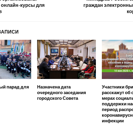
 онлайн-курсы для
граждан электронны
в
ко
ЗАПИСИ
ый парад для
Назначена дата
Участники бр
очередного заседания
расскажут об
городского Совета
мерах социал
поддержки на
период распр
коронавирусн
инфекции