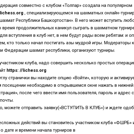
едерация совместно с клубом «Толпар»
создала на популярном
/lichess.org
, специализирующемся на шахматных онлайн-турнир
ахмат Республики Башкортостан». В него может вступить люб
 время продолжительных каникул сыграть в шахматном турнире
для вступления в клуб нет, в нем будут рады всем ребятам: и 
тем, кто только начал постигать азы мудрой игры. Модераторы 
ли
Ф
едерации шахмат республики, организуют турниры
.
участником клуба, надо совершить
несколько простых операци
айт
https: //lichess.org
 углу странички вы находите опцию «Войти», которую и активируе
м посещении необходимо в открывшемся окне
нажать в нижней
трация», после чего ввести имя пользователя, пароль и адрес 
почты.
го, можете отправить заявку
(«ВСТУПИТЬ В КЛУБ») и ждете одо
несложных действий вы становитесь участником клуба «ФШРБ» 
 дате и времени начала турниров в