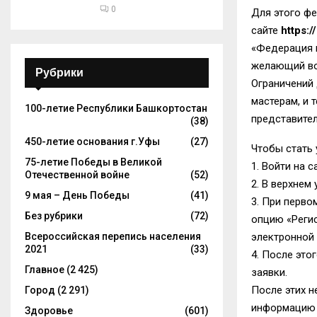
0
Для этого ф
сайте
https:/
«Федерация ш
желающий во
Рубрики
Ограничений 
мастерам, и 
100-летие Республики Башкортостан
представите
(38)
450-летие основания г.Уфы
(27)
Чтобы стать 
75-летие Победы в Великой
1.
Войти на с
Отечественной войне
(52)
2. В верхнем
9 мая – День Победы
(41)
3.
При перво
Без рубрики
(72)
опцию «Регис
Всероссийская перепись населения
электронной 
2021
(33)
4. После это
Главное
(2 425)
заявки.
После этих 
Город
(2 291)
информацию о
Здоровье
(601)