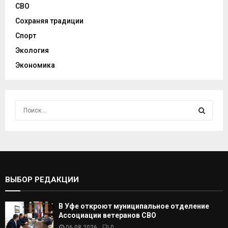
СВО
Сохраняя традиции
Спорт
Экология
Экономика
И
с
к
И
а
т
С
ь
:
К
ВЫБОР РЕДАКЦИИ
А
В Уфе откроют муниципальное отделение
Т
Ассоциации ветеранов СВО
06.08.2026
0