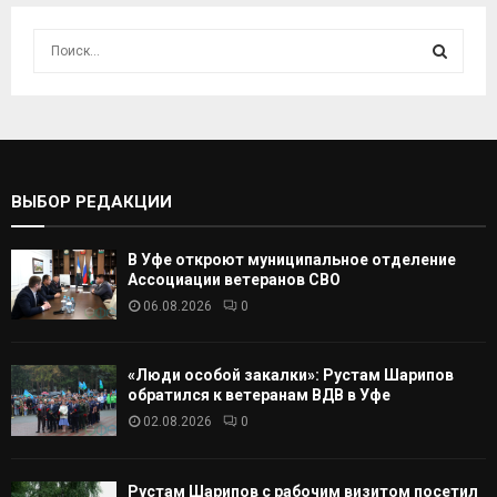
И
с
к
И
а
т
С
ь
:
К
ВЫБОР РЕДАКЦИИ
А
В Уфе откроют муниципальное отделение
Т
Ассоциации ветеранов СВО
06.08.2026
0
Ь
«Люди особой закалки»: Рустам Шарипов
обратился к ветеранам ВДВ в Уфе
02.08.2026
0
Рустам Шарипов с рабочим визитом посетил