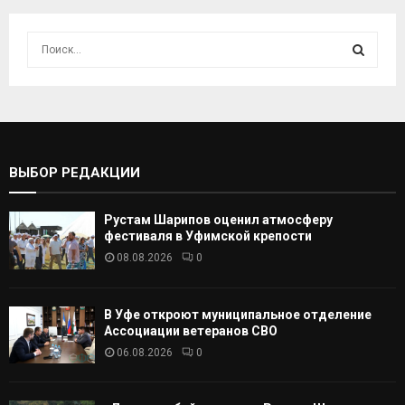
И
с
к
И
а
т
С
ь
:
К
ВЫБОР РЕДАКЦИИ
А
Рустам Шарипов оценил атмосферу
Т
фестиваля в Уфимской крепости
08.08.2026
0
Ь
В Уфе откроют муниципальное отделение
Ассоциации ветеранов СВО
06.08.2026
0