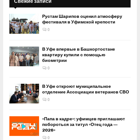
Свежие записи
Рустам Шарипов оценил атмосферу
фестиваля в Уфимской крепости
0
В Уфе впервые в Башкортостане
квартиру купили с помощью
биометрии
0
В Уфе откроют муниципальное
отделение Ассоциации ветеранов СВО
0
«Папа в кадре»: уфимцев приглашают
побороться за титул «Отец года —
2026»
0