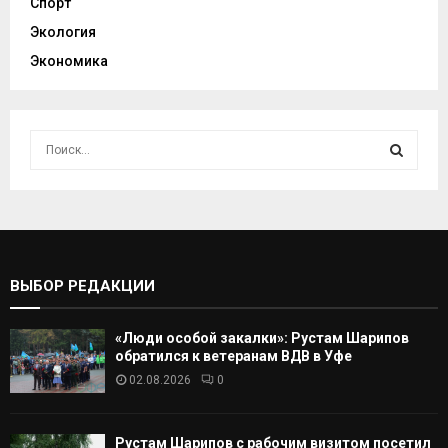
Спорт
Экология
Экономика
И
с
к
И
а
т
С
ь
:
К
ВЫБОР РЕДАКЦИИ
А
«Люди особой закалки»: Рустам Шарипов
Т
обратился к ветеранам ВДВ в Уфе
02.08.2026
0
Ь
Рустам Шарипов с рабочим визитом посетил