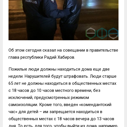
Об этом сегодня сказал на
совещании в правительстве
глава республики Радий
Хабиров
.
П
ожилы
е
люд
и должны
находиться дома еще две
недели.
Нарушителей будут штрафовать. Люди стар
ше
65 лет не
должны
находи
ться
в общественных местах
с 18 часов до 10 часов местного времени, без
исключений, предусмотренных режимом
самоизоляции.
Кроме того, введен «комендантский
час» для детей
–
им запрещается находиться в
общественных местах с 18 часов вечера до 13 часов
дня. То есть, для того, чтобы выйти из дома, например,