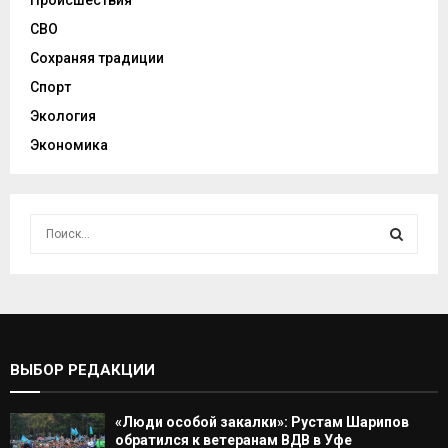
Происшествия
СВО
Сохраняя традиции
Спорт
Экология
Экономика
И
с
к
И
а
т
С
ь
:
К
ВЫБОР РЕДАКЦИИ
А
«Люди особой закалки»: Рустам Шарипов
Т
обратился к ветеранам ВДВ в Уфе