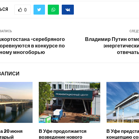
ЬСЯ
0
ЗАПИСЬ
СЛЕД
кортостана «серебряного
Владимир Путин отм
соревнуются в конкурсе по
энергетическ
ному многоборью
отвечат
ЗАПИСИ
на 20 июня
В Уфе продолжается
В Уфе предст
старый
возведение нового
концепцию со