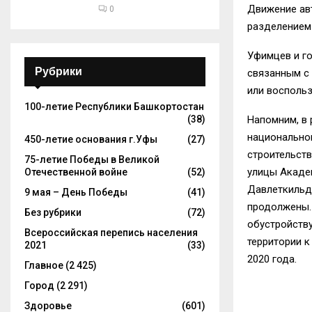
Движение ав
0
разделением 
Уфимцев и го
Рубрики
связанным с
или воспольз
100-летие Республики Башкортостан
(38)
Напомним, в 
национальног
450-летие основания г.Уфы
(27)
строительств
75-летие Победы в Великой
улицы Акаде
Отечественной войне
(52)
Давлеткильде
9 мая – День Победы
(41)
продолжены.
Без рубрики
(72)
обустройств
Всероссийская перепись населения
территории к
2021
(33)
2020 года.
Главное
(2 425)
Город
(2 291)
Здоровье
(601)