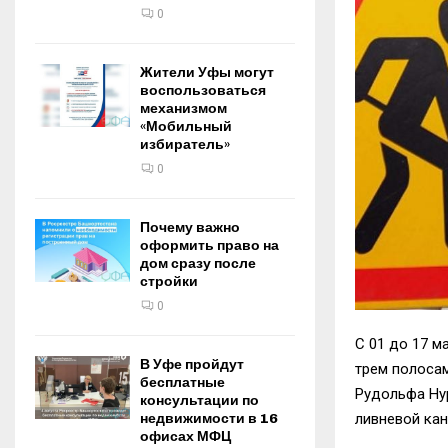
0
Жители Уфы могут
воспользоваться
механизмом
«Мобильный
избиратель»
0
Почему важно
оформить право на
дом сразу после
стройки
0
С 01 до 17 м
В Уфе пройдут
трем полосам
бесплатные
Рудольфа Ну
консультации по
недвижимости в 16
ливневой кан
офисах МФЦ