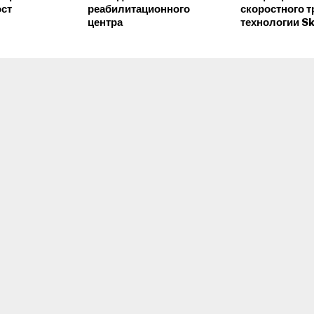
ост
реабилитационного
скоростного т
центра
технологии S