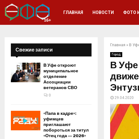
ГЛАВНАЯ
НОВОСТИ
ФОТО 
Главная
»
В Уф
Свежие записи
Город
В Уфе
В Уфе откроют
муниципальное
движе
отделение
Ассоциации
Энтуз
ветеранов СВО
0
29.04.2020
«Папа в кадре»:
уфимцев
приглашают
побороться за титул
«Отец года — 2026»