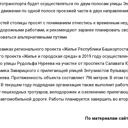
тотранспорта будет осуществляться по двум полосам улицы Эн
движения по одной полосе проезжей части в двух направления
стей столицы просят с пониманием отнестись к временным неу
 дорожными работами, и рекомендуют заранее планировать св
оваться альтернативными путями.
рамках регионального проекта «Жилье Республики Башкортост
о проекта «Жилье и городская среда» в 2019 году осуществле
о улицы Рудольфа Нуреева на участке от проспекта Салавата 
мика Заварицкого с прилегающей улицей Энтузиастов бульвар
ева. Протяженность объекта составляет 796 метров. В этом г
 В текущем году подрядная организация также выполнит работ
у пешеходных тротуаров, велодорожек и озеленению прилегаю
 автомобильной дороге. Работы планируется завершить во вто
По материалам сайта