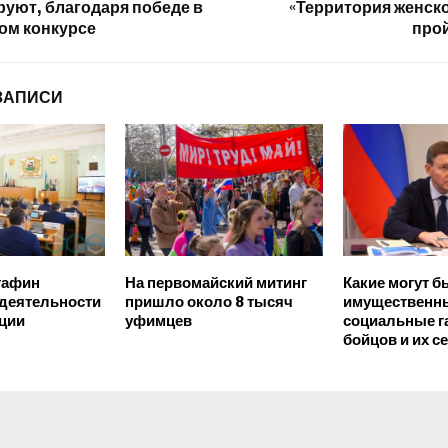
уют, благодаря победе в
«Территория женско
ом конкурсе
про
ЗАПИСИ
тафин
На первомайский митинг
Какие могут 
 деятельности
пришло около 8 тысяч
имущественн
ции
уфимцев
социальные г
бойцов и их с