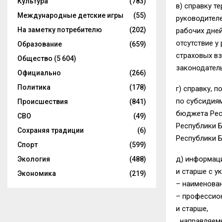
Культура
(783)
в) справку т
Международные детские игры
(55)
руководителе
На заметку потребителю
(202)
рабочих дне
отсутствие у
Образование
(659)
страховых вз
Общество
(5 604)
законодатель
Официально
(266)
Политика
(178)
г) справку,
по субсидия
Происшествия
(841)
бюджета Рес
СВО
(49)
Республики 
Сохраняя традиции
(6)
Республики Б
Спорт
(599)
д) информаци
Экология
(488)
и старше с у
Экономика
(219)
– наименован
– профессион
и старше,
направляемы