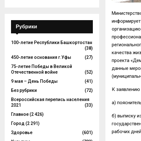
Министерств
информирует
Рубрики
организацию
профессионал
100-летие Республики Башкортостан
регионально
(38)
качества жи
450-летие основания г.Уфы
(27)
проекта «Де
75-летие Победы в Великой
данные меро
Отечественной войне
(52)
(муниципальн
9 мая – День Победы
(41)
К заявлению
Без рубрики
(72)
Всероссийская перепись населения
а) пояснител
2021
(33)
Главное
(2 426)
б) выписку и
Город
(2 291)
государствен
рабочих дней
Здоровье
(601)