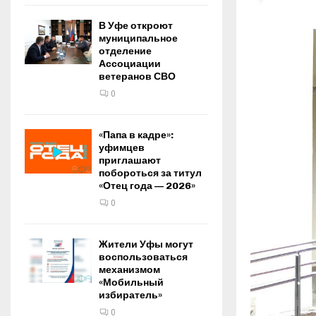
В Уфе откроют
муниципальное
отделение
Ассоциации
ветеранов СВО
0
«Папа в кадре»:
уфимцев
приглашают
побороться за титул
«Отец года — 2026»
0
Жители Уфы могут
воспользоваться
механизмом
«Мобильный
избиратель»
0