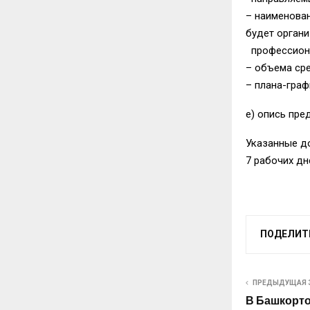
– наименова
будет орга
профессиона
– объема ср
– плана-граф
е) опись пре
Указанные д
7 рабочих д
ПОДЕЛИТ
ПРЕДЫДУЩАЯ 
В Башкорто