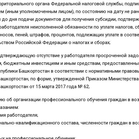
ерриториального органа Федеральной налоговой службы, подпи
м (иным уполномоченным лицом), по состоянию на дату не ран
й до дня подачи документов для получения субсидии, подтве
 работодателя неисполненной обязанности по уплате налогов, с
носов, пеней, штрафов, процентов, подлежащих уплате в соотве
ством Российской Федерации о налогах и сборах;
 подтверждающую отсутствие у работодателя просроченной зад
м, бюджетным инвестициям и иным средствам, предоставленны
публики Башкортостан в соответствии с нормативными правов
Башкортостан, по форме, утвержденной Приказом Министерств
ашкортостан от 15 марта 2017 года № 62;
ю об организации профессионального обучения граждан в воз
казанием:
ия работодателя;
ально-квалификационного состава, численности граждан в воз
х на профессиональное обучение;