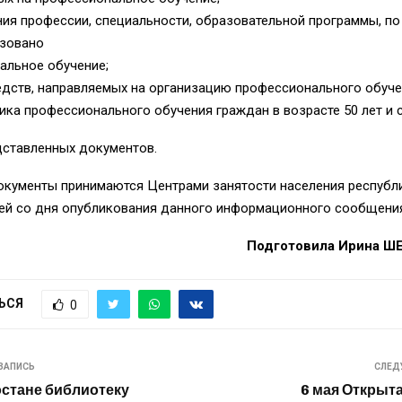
ния профессии, специальности, образовательной программы, п
низовано
льное обучение;
едств, направляемых на организацию профессионального обуче
ика профессионального обучения граждан в возрасте 50 лет и 
дставленных документов.
окументы принимаются
Центрами занятости населения
республи
ней со дня опубликования данного информационного сообщени
Подготовила Ирина 
ЬСЯ
0
ЗАПИСЬ
СЛЕД
стане библиотеку
6 мая Открыт