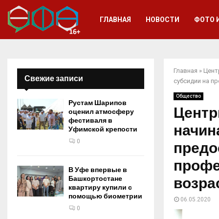
ГЛАВНАЯ
НОВОСТИ
ФОТО 
Главная
»
Цент
Свежие записи
субсидии на п
Общество
Рустам Шарипов
Центр
оценил атмосферу
фестиваля в
начин
Уфимской крепости
0
предо
профе
В Уфе впервые в
Башкортостане
возра
квартиру купили с
помощью биометрии
06.05.2020
0