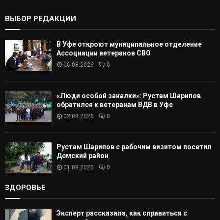
:
К
ВЫБОР РЕДАКЦИИ
А
В Уфе откроют муниципальное отделение
Т
Ассоциации ветеранов СВО
06.08.2026
0
Ь
«Люди особой закалки»: Рустам Шарипов
обратился к ветеранам ВДВ в Уфе
02.08.2026
0
Рустам Шарипов с рабочим визитом посетил
Демский район
01.08.2026
0
ЗДОРОВЬЕ
Эксперт рассказала, как справиться с