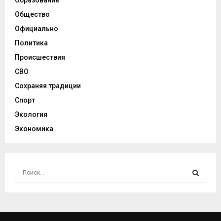
Образование
Общество
Официально
Политика
Происшествия
СВО
Сохраняя традиции
Спорт
Экология
Экономика
И
с
к
И
а
т
С
ь