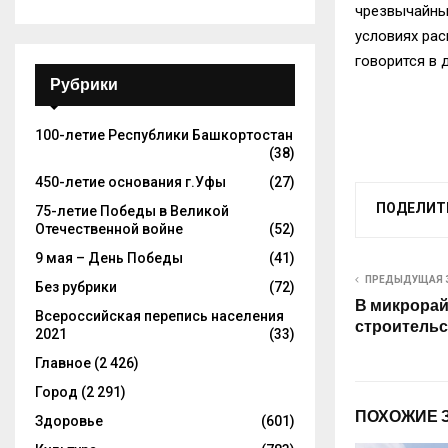
чрезвычайных
условиях рас
говорится в 
Рубрики
100-летие Республики Башкортостан
(38)
450-летие основания г.Уфы
(27)
ПОДЕЛИТ
75-летие Победы в Великой
Отечественной войне
(52)
9 мая – День Победы
(41)
ПРЕДЫДУЩАЯ 
Без рубрики
(72)
В микрорай
Всероссийская перепись населения
строительс
2021
(33)
Главное
(2 426)
Город
(2 291)
ПОХОЖИЕ 
Здоровье
(601)