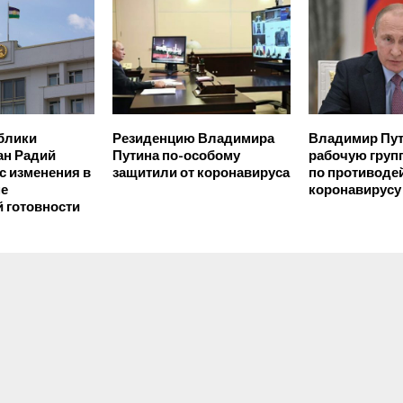
блики
Резиденцию Владимира
Владимир Пут
ан Радий
Путина по-особому
рабочую груп
с изменения в
защитили от коронавируса
по противоде
ме
коронавирусу
 готовности