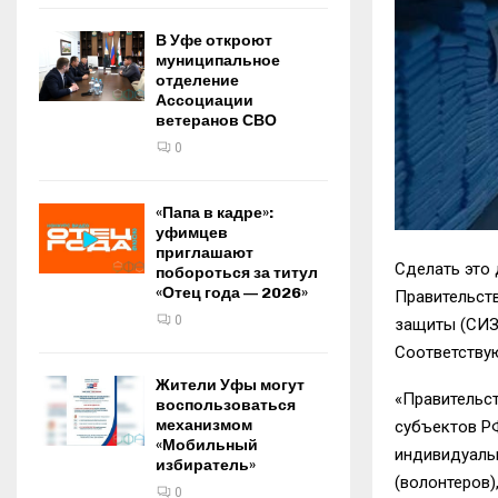
В Уфе откроют
муниципальное
отделение
Ассоциации
ветеранов СВО
0
«Папа в кадре»:
уфимцев
приглашают
Сделать это
побороться за титул
«Отец года — 2026»
Правительст
0
защиты (СИЗ
Соответствую
Жители Уфы могут
«Правительст
воспользоваться
механизмом
субъектов Р
«Мобильный
индивидуаль
избиратель»
(волонтеров
0