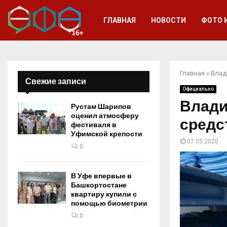
ГЛАВНАЯ
НОВОСТИ
ФОТО 
Главная
»
Влад
Свежие записи
Официально
Влади
Рустам Шарипов
оценил атмосферу
средс
фестиваля в
Уфимской крепости
07.05.2020
0
В Уфе впервые в
Башкортостане
квартиру купили с
помощью биометрии
0