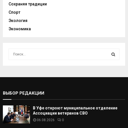
Сохраняя традиции
Спорт
Экология
Экономика
И
с
к
И
а
т
С
ь
:
К
ВЫБОР РЕДАКЦИИ
А
В Уфе откроют муниципальное отделение
Т
Ассоциации ветеранов СВО
06.08.2026
0
Ь