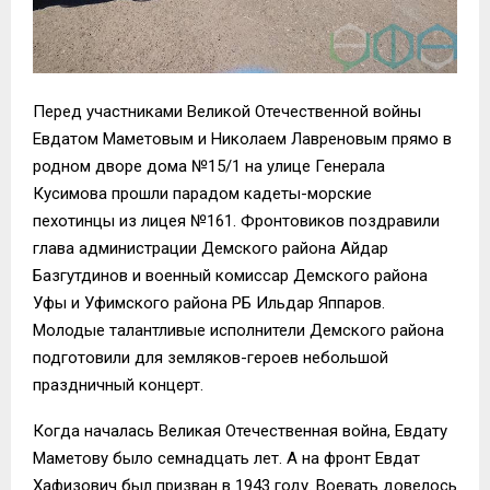
Перед участниками Великой Отечественной войны
Евдатом Маметовым и Николаем Лавреновым прямо в
родном дворе дома №15/1 на улице Генерала
Кусимова прошли парадом кадеты-морские
пехотинцы из лицея №161. Фронтовиков поздравили
глава администрации Демского района Айдар
Базгутдинов и военный комиссар Демского района
Уфы и Уфимского района РБ Ильдар Яппаров.
Молодые талантливые исполнители Демского района
подготовили для земляков-героев небольшой
праздничный концерт.
Когда началась Великая Отечественная война, Евдату
Маметову было семнадцать лет. А на фронт Евдат
Хафизович был призван в 1943 году. Воевать довелось