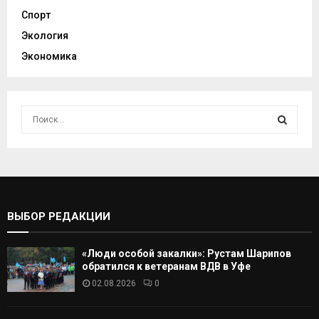
Спорт
Экология
Экономика
И
с
к
И
а
т
С
ь
:
К
ВЫБОР РЕДАКЦИИ
А
«Люди особой закалки»: Рустам Шарипов
Т
обратился к ветеранам ВДВ в Уфе
02.08.2026
0
Ь